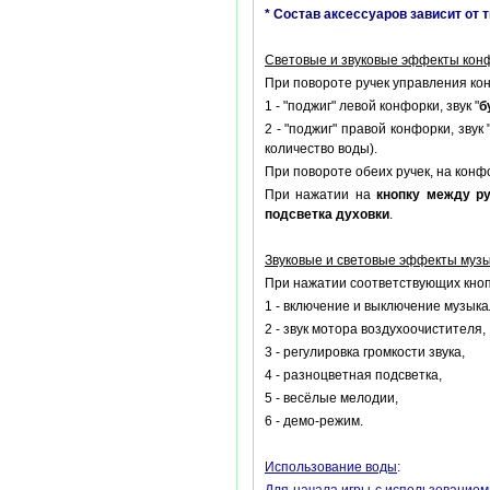
* Состав аксессуаров зависит от 
Световые и звуковые эффекты кон
При повороте ручек управления конф
1 - "поджиг" левой конфорки, звук "
б
2 - "поджиг" правой конфорки, звук 
количество воды).
При повороте обеих ручек, на конф
При нажатии на
кнопку между р
подсветка духовки
.
Звуковые и световые эффекты музы
При нажатии соответствующих кноп
1 - включение и выключение музыка
2 - звук мотора воздухоочистителя,
3 - регулировка громкости звука,
4 - разноцветная подсветка,
5 - весёлые мелодии,
6 - демо-режим.
Использование воды
: