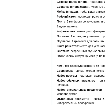
Боковая полка (слева)
: подставка
Сушилка (слева сзади)
: удобные 
Мойка (справа)
: небольшая ракови
Рабочий стол
: место для резки и 
Плита
: 2 конфорки со звуковыми и
Задняя панель
:
Кофемашина
: имитация кофеварки
Полочки
: 1 полка для упаковок с
Подвесы
: 4 крючочка для больших
Книга рецептов
: место для устано
Вытяжка
: встроенный музыкальный
Часы
: часики с крутящимися (а не
Комплект аксессуаров (всего 65 пр
Сервировка
- вилка, ложка и ножик
Набор посуды
- кастрюля, сковоро
Набор обычных продуктов
- три 
яичница.
Набор специальных продуктов
- 
морепродуктов.
Отдельные предметы
- доска д
интерактивный телефончик.