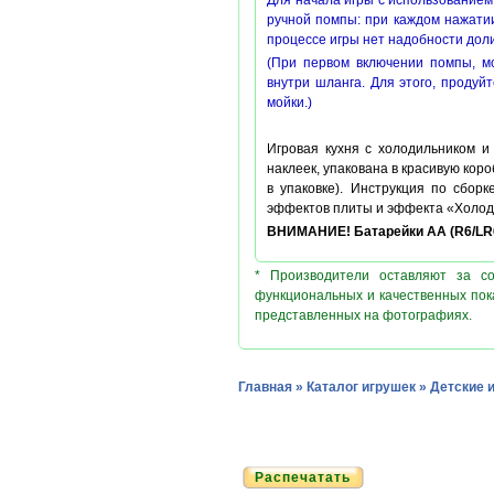
Для начала игры с использованием
ручной помпы: п
ри каждом нажатии
процессе игры нет надобности дол
(При первом включении помпы, мо
внутри шланга. Для этого, продуй
мойки.)
Игровая кухня с холодильником и
наклеек, упакована в красивую коро
в упаковке). Инструкция по сбор
эффектов плиты и эффекта «Холод
ВНИМАНИЕ! Батарейки АА (R6/LR6)
* Производители оставляют за с
функциональных и качественных пок
представленных на фотографиях.
Главная
»
Каталог игрушек
»
Детские 
Распечатать