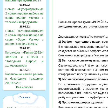
майские праздники 2022 г.
01.04.22
Новые «Супермаркеты»!!!
2 новых игровых набора из
серии «Super Market» с
тележкой и продуктами
Большая игровая кухня «ИГРАЙКА
холодильником
, свето-музыкальн
28.03.22
Новые «Супермаркеты»!!!
2 новых игровых набора из
Двенадцать основных "изюминок" д
серии «Super Market» с
1) Эффект «холодного пара», св
паром, светом и звуком
В специальное отверстие правой к
26.01.22
создаётся необычный эффект «холо
Коллекция «Прима-2022»!
Они имеют все присущие "настояще
«МИЛА» и «НИКА» с
2) Вытяжка со свето-музыкальны
"Холодным Паром" и
холодильником
Свето-музыкальный блок вытяжки 
настоящий вентилятор! На нём мо
16.12.21
Расписание нашей работы
комфортного прослушивания у него 
в Новогодние праздники
3) Большой холодильник с полочк
2021/2022г.
По сравнению с другими модел
Все новости
вместительный, с заметно увел
пользования им. Теперь всё будет 
Статьи
рыбу или упаковки с полуфабрикатам
4) Прозрачная дверца духовки.
Впервые в игровых моделях детски