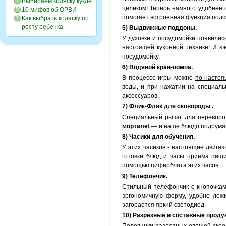
Выбираем коляску кукле
целиком! Теперь намного удобнее 
10 мифов об ОРВИ
помогает встроенная функция подс
Как выбрать коляску по
росту ребенка
5) Выдвижные поддоны.
У духовки и посудомойки появилис
настоящей кухонной технике! И ю
посудомойку.
6) Водяной кран-помпа.
В процессе игры можно
по-насто
воды, и при нажатии на специальн
аксессуаров.
7) Флик-Фляк для сковороды .
Специальный рычаг для переворот
мортале!
— и наше блюдо подрумян
8) Часики для обучения.
У этих часиков - настоящие двиг
готовки блюд и часы приёма пищ
помощью циферблата этих часов.
9) Телефончик.
Стильный телефончик с кнопочкам
эргономичную форму, удобно лежи
загорается яркий светодиод.
10) Разрезные и составные проду