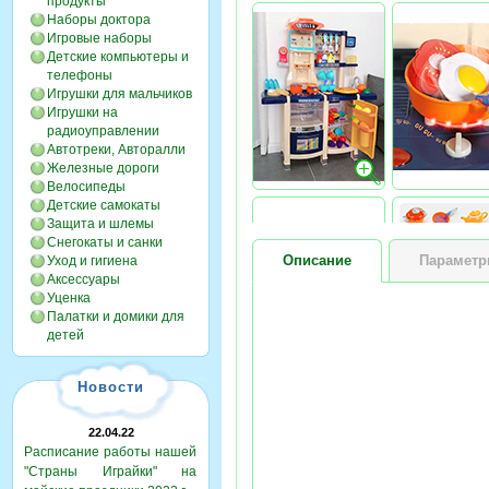
продукты
Наборы доктора
Игровые наборы
Детские компьютеры и
телефоны
Игрушки для мальчиков
Игрушки на
радиоуправлении
Автотреки, Авторалли
Железные дороги
Велосипеды
Детские самокаты
Защита и шлемы
Снегокаты и санки
Описание
Парамет
Уход и гигиена
Аксессуары
Уценка
Палатки и домики для
детей
Новости
22.04.22
Расписание работы нашей
"Страны Играйки" на