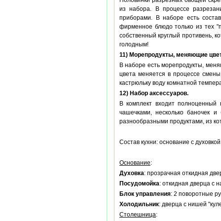
Половинки разрезных овощей скреп
из набора. В процессе разрезан
приборами. В наборе есть состав
фирменное блюдо только из тех "п
собственный круглый противень, ко
голодным!
11) Морепродукты, меняющие цвет
В наборе есть морепродукты, меняю
цвета меняется в процессе смены
кастрюльку воду комнатной темпера
12) Набор аксессуаров.
В комплект входит полноценный н
чашечками, несколько баночек и
разнообразными продуктами, из кот
Состав кухни: основание с духовко
Основание
:
Духовка
: прозрачная откидная две
Посудомойка
: откидная дверца с 
Блок управления
: 2 поворотные р
Холодильник
: дверца с нишей "ку
Столешница
: