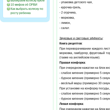
Выбираем коляску кукле
- упаковка детского чая,
10 мифов об ОРВИ
- курочка-гриль,
Как выбрать коляску по
- 2 огурчика,
росту ребенка
- морковка,
- лимон,
- салат.
Звуковые и световые эффекты
:
Книга рецептов
:
При переворачивании каждого лист
морковка, гамбургер, фруктовый то
(также на английском языке).
Правая конфорка
:
При очередном нажатии на блок кно
- слабое кипение (примерно 5 секун
- бурное кипение (примерно 5 секун
- весёлый марш (примерно 30 секун
При установке на конфорку посуды,
- слабое кипение (примерно 5 секун
- бурное кипение (примерно 5 секун
Левая конфорка
:
При очередном нажатии на блок кно