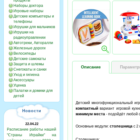
продукты
Наборы доктора
Игровые наборы
Детские компьютеры и
телефоны
Игрушки для мальчиков
Игрушки на
радиоуправлении
Автотреки, Авторалли
Железные дороги
Велосипеды
Детские самокаты
Защита и шлемы
Описание
Парамет
Снегокаты и санки
Уход и гигиена
Аксессуары
Уценка
Палатки и домики для
детей
Детский многофункциональный иг
компактный
вариант игровой кухни
Новости
минимум места
- подойдёт любой с
22.04.22
Основные модули:
столешница
с 2
Расписание работы нашей
"Страны Играйки" на
Столешница
: