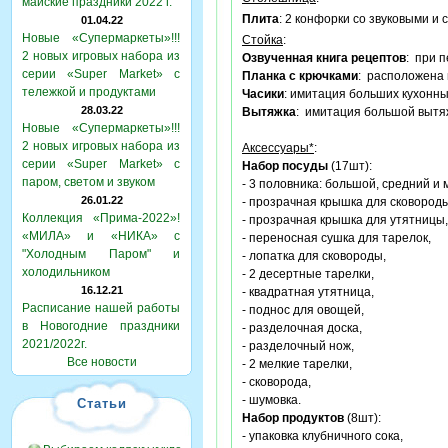
майские праздники 2022 г.
Плита
: 2 конфорки со звуковыми и
01.04.22
Новые «Супермаркеты»!!!
Стойка
:
2 новых игровых набора из
Озвученная книга рецептов
: при 
серии «Super Market» с
Планка с крючками
: расположена 
тележкой и продуктами
Часики
: имитация больших кухонны
28.03.22
Вытяжка
: имитация большой вытяж
Новые «Супермаркеты»!!!
2 новых игровых набора из
Аксессуары*
:
серии «Super Market» с
Набор посуды
(17шт):
паром, светом и звуком
- 3 половника: большой, средний и 
26.01.22
- прозрачная крышка для сковороды
Коллекция «Прима-2022»!
- прозрачная крышка для утятницы,
«МИЛА» и «НИКА» с
- переносная сушка для тарелок,
"Холодным Паром" и
- лопатка для сковороды,
холодильником
- 2 десертные тарелки,
16.12.21
- квадратная утятница,
Расписание нашей работы
- поднос для овощей,
в Новогодние праздники
- разделочная доска,
2021/2022г.
- разделочный нож,
Все новости
- 2 мелкие тарелки,
- сковорода,
- шумовка.
Статьи
Набор продуктов
(8шт):
- упаковка клубничного сока,