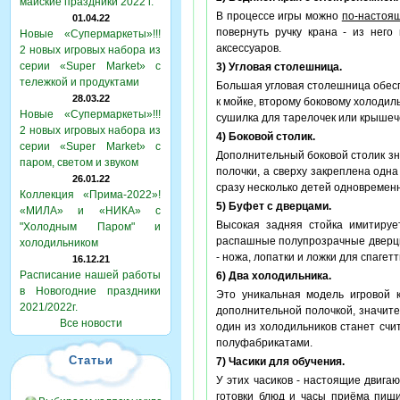
майские праздники 2022 г.
В процессе игры можно
по-настоя
01.04.22
повернуть ручку крана - из него
Новые «Супермаркеты»!!!
аксессуаров.
2 новых игровых набора из
серии «Super Market» с
3) Угловая столешница.
тележкой и продуктами
Большая угловая столешница обеспе
28.03.22
к мойке, второму боковому холодил
Новые «Супермаркеты»!!!
сушилка для тарелочек или крышеч
2 новых игровых набора из
4) Боковой столик.
серии «Super Market» с
Дополнительный боковой столик зн
паром, светом и звуком
полочки, а сверху закреплена одна
26.01.22
сразу несколько детей одновремен
Коллекция «Прима-2022»!
5) Буфет с дверцами.
«МИЛА» и «НИКА» с
Высокая задняя стойка имитируе
"Холодным Паром" и
распашные полупрозрачные дверцы
холодильником
- ножа, лопатки и ложки для спагет
16.12.21
Расписание нашей работы
6) Два холодильника.
в Новогодние праздники
Это уникальная модель игровой 
2021/2022г.
дополнительной полочкой, значите
Все новости
один из холодильников станет счи
полуфабрикатами.
Статьи
7) Часики для обучения.
У этих часиков - настоящие двиг
готовки блюд и часы приёма пищ