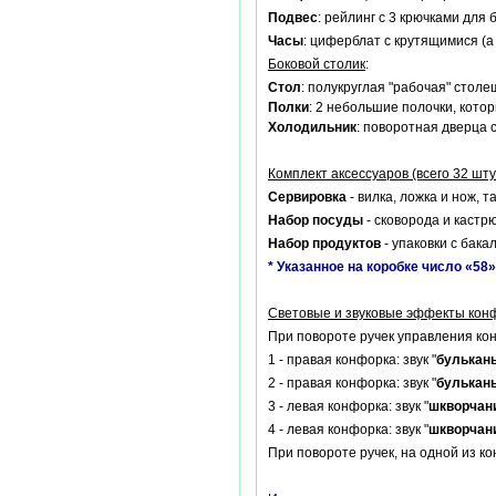
Подвес
: рейлинг с 3 крючками для
Часы
: циферблат с крутящимися (
Боковой столик
:
Стол
: полукруглая "рабочая" стол
Полки
: 2 небольшие полочки, кото
Холодильник
: поворотная дверца 
Комплект аксессуаров (всего 32 шту
Сервировка
- вилка, ложка и нож, т
Набор посуды
- сковорода и кастр
Набор продуктов
- упаковки с бака
* Указанное на коробке число «58
Световые и звуковые эффекты кон
При повороте ручек управления конф
1 - правая конфорка: звук "
булькан
2 - правая конфорка: звук "
булькан
3 - левая конфорка: звук "
шкворчан
4 - левая конфорка: звук "
шкворчан
При повороте ручек, на одной из 