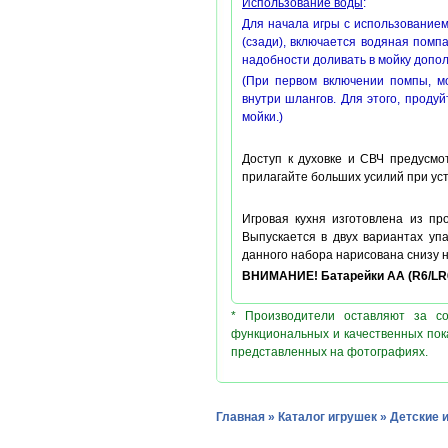
Использование воды
:
Для начала игры с использованием
(сзади), включается водяная помпа
надобности доливать в мойку допо
(При первом включении помпы, мо
внутри шлангов. Для этого, проду
мойки.)
Доступ к духовке и СВЧ предусмо
прилагайте больших усилий при уст
Игровая кухня изготовлена из пр
Выпускается в двух вариантах упа
данного набора нарисована снизу 
ВНИМАНИЕ! Батарейки АА (R6
/LR
* Производители оставляют за с
функциональных и качественных пок
представленных на фотографиях.
Главная
»
Каталог игрушек
»
Детские 