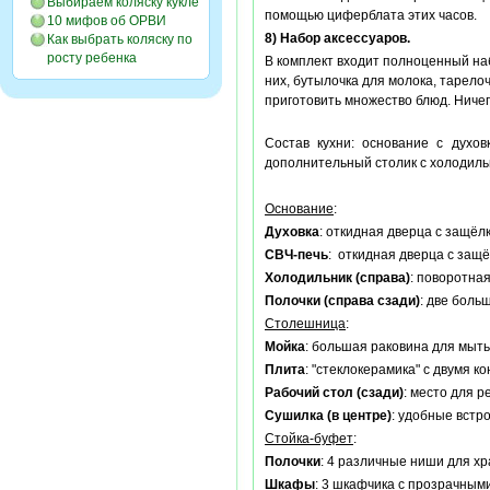
Выбираем коляску кукле
помощью циферблата этих часов.
10 мифов об ОРВИ
8) Набор аксессуаров.
Как выбрать коляску по
росту ребенка
В комплект входит полноценный наб
них, бутылочка для молока, тарел
приготовить множество блюд. Ничег
Состав кухни: основание с духов
дополнительный столик с холодиль
Основание
:
Духовка
: откидная дверца с защёл
СВЧ-печь
: откидная дверца с защ
Холодильник (справа)
: поворотна
Полочки (справа сзади)
: две боль
Столешница
:
Мойка
: большая раковина для мыть
Плита
: "стеклокерамика" с двумя 
Рабочий стол (сзади)
: место для р
Сушилка (в центре)
: удобные встр
Стойка-буфет
:
Полочки
: 4 различные ниши для х
Шкафы
: 3 шкафчика с прозрачными