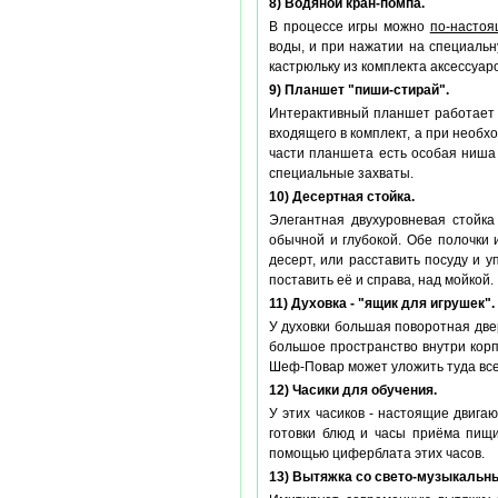
8) Водяной кран-помпа.
В процессе игры можно
по-насто
воды, и при нажатии на специальну
кастрюльку из комплекта аксессуаро
9) Планшет "пиши-стирай".
Интерактивный планшет работает п
входящего в комплект, а при необх
части планшета есть особая ниша 
специальные захваты.
10) Десертная стойка.
Элегантная двухуровневая стойка
обычной и глубокой. Обе полочки 
десерт, или расставить посуду и 
поставить её и справа, над мойкой.
11) Духовка - "ящик для игрушек".
У духовки большая поворотная двер
большое пространство внутри корп
Шеф-Повар может уложить туда все
12) Часики для обучения.
У этих часиков - настоящие двиг
готовки блюд и часы приёма пищ
помощью циферблата этих часов.
13) Вытяжка со свето-музыкальн