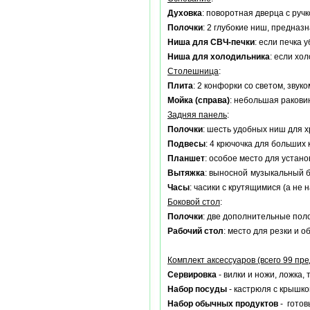
Духовка
: поворотная дверца с ручк
Полочки
: 2 глубокие ниш, предназ
Ниша для СВЧ-печки
: если печка 
Ниша для холодильника
: если хо
Столешница
:
Плита
: 2 конфорки со светом, звук
Мойка (справа)
: небольшая ракови
Задняя панель
:
Полочки
: шесть удобных ниш для х
Подвесы
: 4 крючочка для больших
Планшет
: особое место для устан
Вытяжка
: выносной музыкальный б
Часы
: часики с крутящимися (а не
Боковой стол
:
Полочки
: две дополнительные поло
Рабочий стол
: место для резки и 
Комплект аксессуаров (всего 99 пр
Сервировка
- вилки и ножи, ложка,
Набор посуды
- кастрюля с крышко
Набор обычных продуктов
- готов