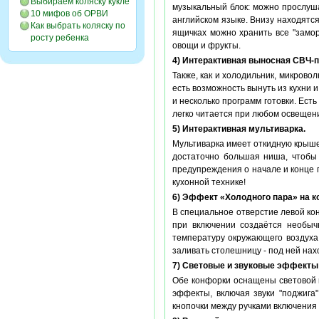
Выбираем коляску кукле
музыкальный блок: можно прослуша
10 мифов об ОРВИ
английском языке. Внизу находятс
Как выбрать коляску по
ящичках можно хранить все "замор
росту ребенка
овощи и фрукты.
4) Интерактивная выносная СВЧ-п
Также, как и холодильник, микрово
есть возможность вынуть из кухни 
и несколько программ готовки. Ест
легко читается при любом освещен
5) Интерактивная мультиварка.
Мультиварка имеет откидную крышеч
достаточно большая ниша, чтобы 
предупреждения о начале и конце пр
кухонной технике!
6) Эффект «Холодного пара» на к
В специальное отверстие левой ко
при включении создаётся необыч
температуру окружающего воздуха
заливать столешницу - под ней нах
7) Световые и звуковые эффекты
Обе конфорки оснащены световой 
эффекты, включая звуки "поджига
кнопочки между ручками включения