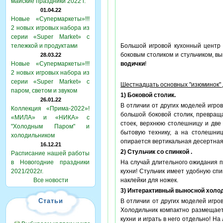
майские праздники 2022 г.
01.04.22
Новые «Супермаркеты»!!!
2 новых игровых набора из
серии «Super Market» с
тележкой и продуктами
Большой игровой кухонный цент
боковым столиком и стульчиком, 
28.03.22
Новые «Супермаркеты»!!!
водички
!
2 новых игровых набора из
серии «Super Market» с
Шестнадцать основных "изюминок" 
паром, светом и звуком
1) Боковой столик.
26.01.22
В отличии от других моделей игро
Коллекция «Прима-2022»!
большой боковой столик, превращ
«МИЛА» и «НИКА» с
стоек, верхнюю столешницу и две
"Холодным Паром" и
бытовую технику, а на столешни
холодильником
опирается вертикальная десертная
16.12.21
2) Стульчик со спинкой .
Расписание нашей работы
в Новогодние праздники
На случай длительного ожидания п
2021/2022г.
кухни! Стульчик имеет удобную сп
Все новости
наклейки для ножек.
3) Интерактивный выносной холо
Статьи
В отличии от других моделей игр
Холодильник компактно размещает
кухни и играть в него отдельно! Н