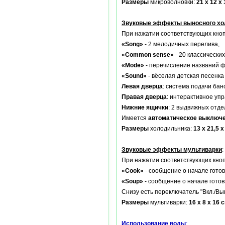
Размеры
микроволновки:
21 х 12 х
Звуковые эффекты выносного хо
При нажатии соответствующих кноп
«Song»
- 2 мелодичных перелива,
«Common sense»
- 20 классически
«Mode»
- перечисление названий фр
«Sound»
- вёселая детская песенка (
Левая дверца
: система подачи бан
Правая дверца
: интерактивное уп
Нижние ящички
: 2 выдвижных отде
Имеется
автоматическое выключ
Размеры
холодильника:
13 х 21,5 х
Звуковые эффекты мультиварки
:
При нажатии соответствующих кноп
«Cook»
- сообщение о начале готовки
«Soup»
- сообщение о начале готовки
Снизу есть переключатель "Вкл./Вы
Размеры
мультиварки:
16 х 8 х 16 
Использование воды
: