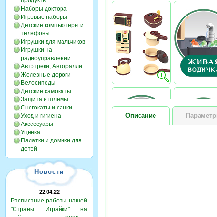
продукты
Наборы доктора
Игровые наборы
Детские компьютеры и
телефоны
Игрушки для мальчиков
Игрушки на
радиоуправлении
Автотреки, Авторалли
Железные дороги
Велосипеды
Детские самокаты
Защита и шлемы
Снегокаты и санки
Описание
Парамет
Уход и гигиена
Аксессуары
Уценка
Палатки и домики для
детей
Новости
22.04.22
Расписание работы нашей
"Страны Играйки" на