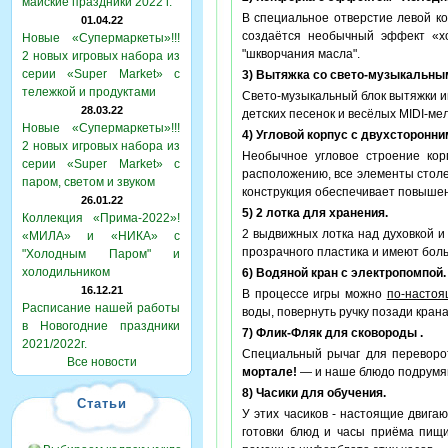
майские праздники 2022 г.
В специальное отверстие левой к
01.04.22
создаётся необычный эффект «хо
Новые «Супермаркеты»!!!
"шкворчания масла".
2 новых игровых набора из
серии «Super Market» с
3) Вытяжка со свето-музыкальны
тележкой и продуктами
Свето-музыкальный блок вытяжки и
28.03.22
детских песенок и весёлых MIDI-м
Новые «Супермаркеты»!!!
4) Угловой корпус с двухсторонни
2 новых игровых набора из
Необычное угловое строение корп
серии «Super Market» с
расположению, все элементы столеш
паром, светом и звуком
конструкция обеспечивает повышен
26.01.22
5) 2 лотка для хранения.
Коллекция «Прима-2022»!
2 выдвижных лотка над духовкой и
«МИЛА» и «НИКА» с
прозрачного пластика и имеют боль
"Холодным Паром" и
холодильником
6) Водяной кран с электропомпой.
16.12.21
В процессе игры можно
по-насто
Расписание нашей работы
воды, повернуть ручку позади крана
в Новогодние праздники
7) Флик-Фляк для сковороды .
2021/2022г.
Специальный рычаг для переворот
Все новости
мортале!
— и наше блюдо подрумян
8) Часики для обучения.
Статьи
У этих часиков - настоящие двиг
готовки блюд и часы приёма пищ