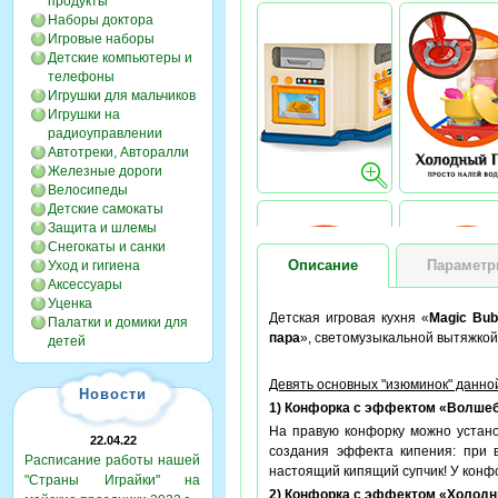
продукты
Наборы доктора
Игровые наборы
Детские компьютеры и
телефоны
Игрушки для мальчиков
Игрушки на
радиоуправлении
Автотреки, Авторалли
Железные дороги
Велосипеды
Детские самокаты
Защита и шлемы
Снегокаты и санки
Описание
Парамет
Уход и гигиена
Аксессуары
Уценка
Детская игровая кухня «
Magic Bub
Палатки и домики для
пара
», светомузыкальной вытяжко
детей
Девять основных "изюминок" данно
Новости
1) Конфорка с эффектом «Волше
На правую конфорку можно устано
22.04.22
создания эффекта кипения: при в
Расписание работы нашей
настоящий кипящий супчик! У конфо
"Страны Играйки" на
2) Конфорка с эффектом «Холодн