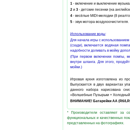
1
- включение и выключение музыка
2
и
3
- детские песенки (на английск
4
- весёлые MIDI-мелодии (8 реалто
5
- звук мотора воздухоочистителя.
Использование воды
:
Для начала игры с использованием 
(сзади), включается водяная помпа
надобности доливать в мойку допо
(При первом включении помпы, мо
внутри шланга. Для этого, продуй
мойки.)
Игровая кухня изготовлена из пр
Выпускается в двух вариантах упа
данного набора нарисована сни
«Волшебные Пузырьки + Холодный 
ВНИМАНИЕ! Батарейки АА (R6/LR6)
* Производители оставляют за с
функциональных и качественных пок
представленных на фотографиях.