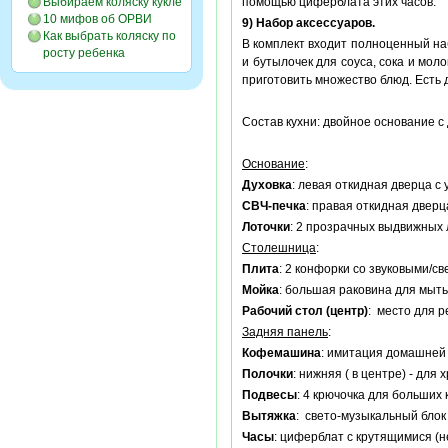
Выбираем коляску кукле
помощью циферблата этих часов.
10 мифов об ОРВИ
9) Набор аксессуаров.
Как выбрать коляску по
В комплект входит полноценный наб
росту ребенка
и бутылочек для соуса, сока и мо
приготовить множество блюд. Есть 
Состав кухни: двойное основание с
Основание
:
Духовка
: левая откидная дверца с
СВЧ-печка
: правая откидная дверц
Лоточки
: 2 прозрачных выдвижных 
Столешница
:
Плита
: 2 конфорки со звуковыми/с
Мойка
: большая раковина для мыть
Рабочий стол (центр)
: место для р
Задняя панель
:
Кофемашина
: имитация домашней
Полочки
: нижняя ( в центре) - для
Подвесы
: 4 крючочка для больших 
Вытяжка
: свето-музыкальный блок
Часы
: циферблат с крутящимися (