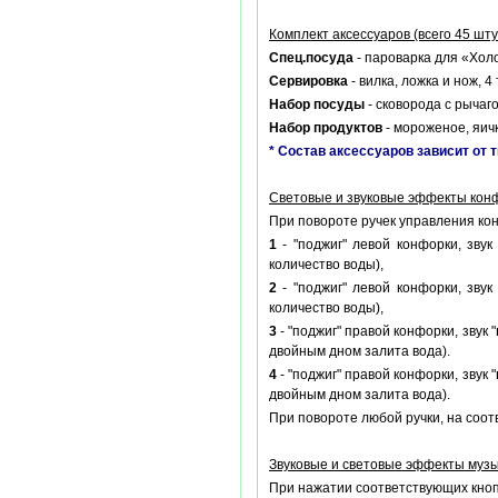
Комплект аксессуаров (всего 45 шту
Спец.посуда
- пароварка для «Хол
Сервировка
- вилка, ложка и нож, 
Набор посуды
- сковорода с рычаг
Набор продуктов
- мороженое, яичк
* Состав аксессуаров зависит от 
Световые и звуковые эффекты кон
При повороте ручек управления конф
1
- "поджиг" левой конфорки, звук 
количество воды),
2
- "поджиг" левой конфорки, звук 
количество воды),
3
- "поджиг" правой конфорки, звук "
двойным дном залита вода).
4
- "поджиг" правой конфорки, звук "
двойным дном залита вода).
При повороте любой ручки, на соо
Звуковые и световые эффекты музы
При нажатии соответствующих кноп