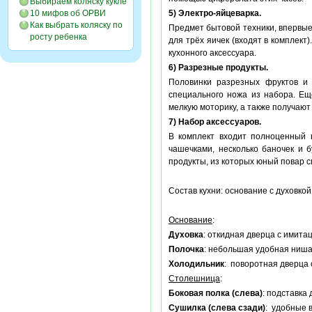
Выбираем коляску кукле
10 мифов об ОРВИ
5) Электро-яйцеварка.
Как выбрать коляску по
Предмет бытовой техники, впервые
росту ребенка
для трёх яичек (входят в комплек
кухонного аксессуара.
6) Разрезные продукты.
Половинки разрезных фруктов и 
специального ножа из набора. Ещ
мелкую моторику, а также получаю
7) Набор аксессуаров.
В комплект входит полноценный н
чашечками, несколько баночек и 
продукты, из которых юный повар с
Состав кухни: основание с духовкой
Основание
:
Духовка
: откидная дверца с имита
Полочка
: небольшая удобная ниша 
Холодильник
: поворотная дверца 
Столешница
:
Боковая полка (слева)
: подставка
Сушилка (слева сзади)
: удобные 