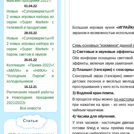
майские праздники 2022 г.
01.04.22
Новые «Супермаркеты»!!!
2 новых игровых набора из
серии «Super Market» с
тележкой и продуктами
Большая игровая кухня
«ИГРАЙК
экраном и возможностью использо
28.03.22
Новые «Супермаркеты»!!!
2 новых игровых набора из
Семь основных "изюминок" данной 
серии «Super Market» с
1) Световые и звуковые эффекты
паром, светом и звуком
Обе конфорки оснащены световой 
26.01.22
эффекты, включая звуки закипания 
Коллекция «Прима-2022»!
2) Планшет (тачскрин) с сенсорн
«МИЛА» и «НИКА» с
"Холодным Паром" и
Сенсорный экран (тачскрин) имее
холодильником
детских песенок и весёлых мелод
прослушивания у него есть полезна
16.12.21
Расписание нашей работы
3) Водяной кран-помпа.
в Новогодние праздники
В процессе игры можно
по-настоя
2021/2022г.
при нажатии на кран - из него нач
Все новости
чайным чашечкам.
4) Часики для обучения.
Статьи
У этих часиков - настоящие двиг
готовки блюд и часы приёма пищ
помощью циферблата этих часов.