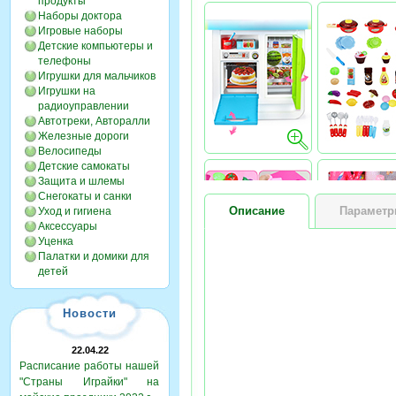
продукты
Наборы доктора
Игровые наборы
Детские компьютеры и
телефоны
Игрушки для мальчиков
Игрушки на
радиоуправлении
Автотреки, Авторалли
Железные дороги
Велосипеды
Детские самокаты
Защита и шлемы
Снегокаты и санки
Описание
Парамет
Уход и гигиена
Аксессуары
Уценка
Палатки и домики для
детей
Новости
22.04.22
Расписание работы нашей
"Страны Играйки" на