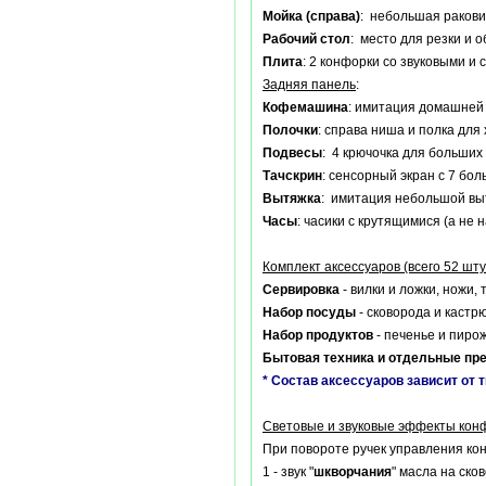
Мойка (справа)
: небольшая ракови
Рабочий стол
: место для резки и 
Плита
: 2 конфорки со звуковыми и
Задняя панель
:
Кофемашина
: имитация домашней
Полочки
: справа ниша и полка для
Подвесы
: 4 крючочка для больших
Тачскрин
: сенсорный экран с 7 б
Вытяжка
: имитация небольшой вытя
Часы
: часики с крутящимися (а н
Комплект аксессуаров (всего 52 шту
Сервировка
- вилки и ложки, ножи,
Набор посуды
- сковорода и кастр
Набор продуктов
- печенье и пирож
Бытовая техника и отдельные пр
* Состав аксессуаров зависит от 
Световые и звуковые эффекты кон
При повороте ручек управления конф
1 - звук "
шкворчания
" масла на ско