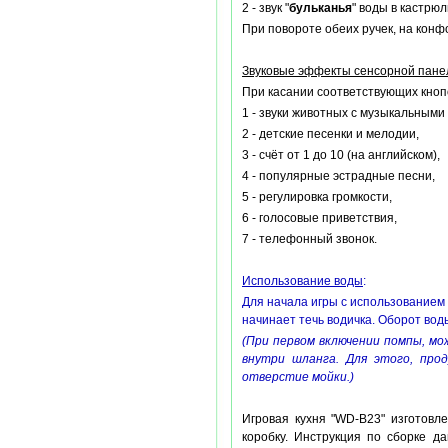
2 - звук "
бульканья
" воды в кастрюл
При повороте обеих ручек, на кон
Звуковые эффекты сенсорной пане
При касании соответствующих кнопо
1 - звуки животных с музыкальными
2 - детские песенки и мелодии,
3 - счёт от 1 до 10 (на английском),
4 - популярные эстрадные песни,
5 - регулировка громкости,
6 - голосовые приветствия,
7 - телефонный звонок.
Использование воды
:
Для начала игры с использованием 
начинает течь водичка. Оборот вод
(При первом включении помпы, мо
внутри шланга. Для этого, прод
отверстие мойки.)
Игровая кухня "WD-В23" изготовл
коробку. Инструкция по сборке д