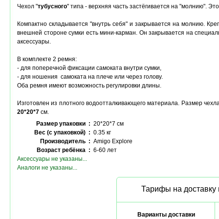
Чехол "
тубусного
" типа - верхняя часть застёгивается на "молнию". Эт
Компактно складывается "внутрь себя" и закрывается на молнию. Креп
внешней стороне сумки есть мини-карман. Он закрывается на специал
аксессуары.
В комплекте 2 ремня:
- для поперечной фиксации самоката внутри сумки,
- для ношения самоката на плече или через голову.
Оба ремня имеют возможность регулировки длины.
Изготовлен из плотного водоотталкивающего материала. Размер чехл
20*20*7
см.
Размер упаковки :
20*20*7 см
Вес (с упаковкой) :
0.35 кг
Производитель :
Amigo Explore
Возраст ребёнка :
6-60 лет
Аксессуары не указаны...
Аналоги не указаны...
Тарифы на доставку 
Варианты доставки